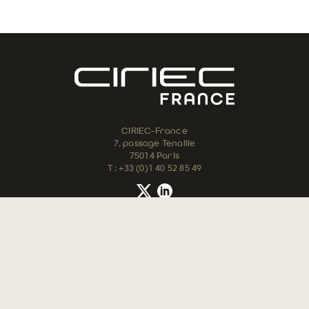
CIRIEC-France
7, passage Tenaille
75014 Paris
T : +33 (0)1 40 52 85 49
Accueil
Contact
Devenir
membre
Plan du site
Mentions
légales
Crédits