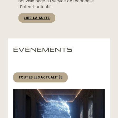
nouvelle page au service de l’économie
d’intérêt collectif.
:
LIRE LA SUITE
LA
LETTRE
DE
JUILLET-
AOÛT
2026
ÉVÉNEMENTS
TOUTES LES ACTUALITÉS