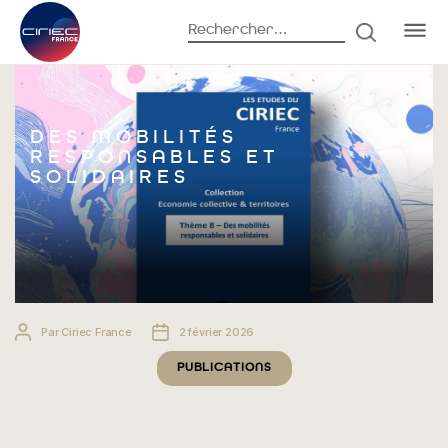
Rechercher :
RECHERC
Accueil
Publications
Des mobilités responsables et solidaires
DES MOBILITÉS
RESPONSABLES ET
SOLIDAIRES
Auteur
Date
Par
Ciriec France
2 février 2026
de
de
Catégories
l’article
l’article
PUBLICATIONS