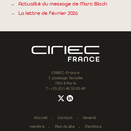
←
Actualité du message de Marc Bloch
→
La lettre de février 2026
CIRIEC-France
7, passage Tenaille
75014 Paris
T : +33 (0)1 40 52 85 49
Accueil
Contact
Devenir
membre
Plan du site
Mentions