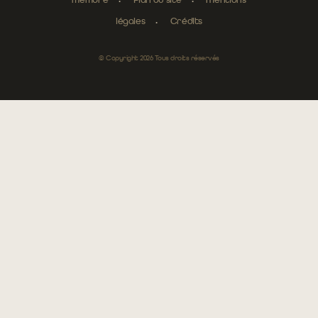
membre
Plan du site
Mentions
légales
Crédits
© Copyright 2026 Tous droits réservés