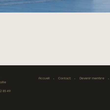
e
Accueil
Contact
Devenir membre
ille
52 85 49