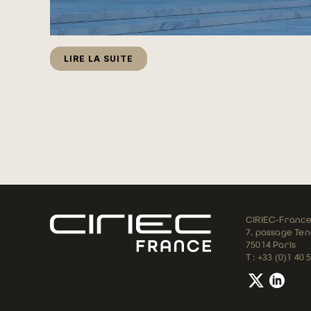
LIRE LA SUITE
CIRIEC-Franc
7, passage Tena
75014 Paris
T : +33 (0)1 40 