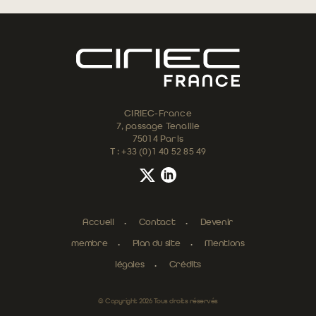
CIRIEC-France
7, passage Tenaille
75014 Paris
T : +33 (0)1 40 52 85 49
Accueil
Contact
Devenir
membre
Plan du site
Mentions
légales
Crédits
© Copyright 2026 Tous droits réservés