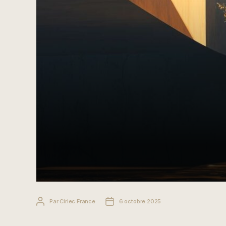
Auteur
Date
Par
Ciriec France
6 octobre 2025
de
de
l’article
l’article