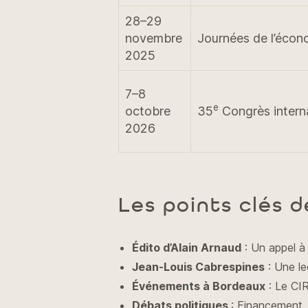
28–29
novembre
Journées de l’écon
2025
7–8
e
octobre
35
Congrès intern
2026
Les points clés d
Édito d’Alain Arnaud
: Un appel à 
Jean-Louis Cabrespines
: Une le
Événements à Bordeaux
: Le CIR
Débats politiques
: Financement, 