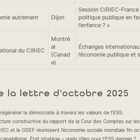
Session CIRIEC-France :
omie autrement
Dijon
politique publique en fa
l’enfance ? »
Montré
al
Échanges internationau
ational du CIRIEC
(Canad
l’économie publique et s
a)
e la lettre d’octobre 2025
régénérer la démocratie à travers les valeurs de l’ESS.
cture constructive du rapport de la Cour des Comptes sur les 
IEC et le GSEF réunissent l’économie sociale mondiale fin o
capabilisme, État stratège – quels rôles pour l’ESS demain ?