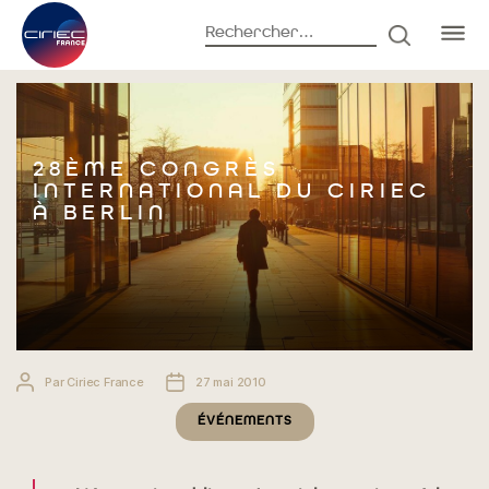
Rechercher :
RECHERC
Accueil
Événements
28ème Congrès international du CIRIEC à
Berlin
28ÈME CONGRÈS
INTERNATIONAL DU CIRIEC
À BERLIN
Auteur
Date
Par
Ciriec France
27 mai 2010
de
de
Catégories
l’article
l’article
ÉVÉNEMENTS