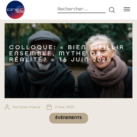
Rechercher :
RECHERC
Accueil
Événements
Colloque: « Bien vieillir ensemble, mythe
ou réalité? » 16 juin 2025
COLLOQUE: « BIEN VIEILLIR
ENSEMBLE, MYTHE OU
RÉALITÉ? » 16 JUIN 2025
Auteur
Date
Par
Ciriec France
21 mai 2025
de
de
Catégories
l’article
l’article
ÉVÉNEMENTS