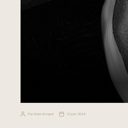
Auteur
Date
Par
Alain Arnaud
21 juin 2024
de
de
l’article
l’article