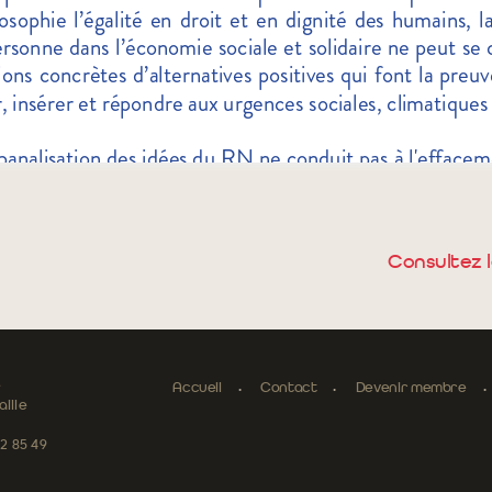
Consultez l
e
Accueil
Contact
Devenir membre
ille
52 85 49