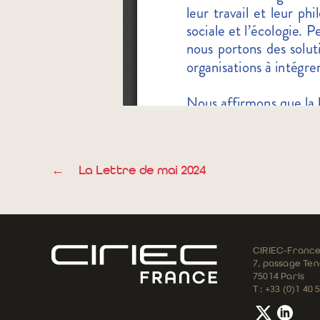
←
La Lettre de mai 2024
CIRIEC-Franc
7, passage Tena
75014 Paris
T : +33 (0)1 40 