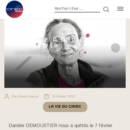
Rechercher :
RECHERC
Accueil
La vie du CIRIEC
Hommage à Danièle Demoustier
HOMMAGE À DANIÈLE
DEMOUSTIER
Auteur
Date
Par
Ciriec France
10 février 2023
de
de
Catégories
l’article
l’article
LA VIE DU CIRIEC
Danièle DEMOUSTIER nous a quittés le 7 février