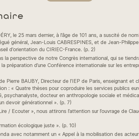
maire
RY, le 25 mars dernier, à l’âge de 101 ans, a suscité de n
légué général, Jean-Louis CABRESPINES, et de Jean-Philippe
seil d’orientation du CIRIEC-France. (p. 2)
s la perspective de notre Congrès international, qui se tiend
, la préparation d’une Conférence internationale sur les entrepri
e Pierre BAUBY, Directeur de l’IEP de Paris, enseignant et c
ion : « Quatre thèses pour coproduire les services publics eu
 psychanalyste, docteur en anthropologie sociale et médicale
n devoir générationnel ». (p. 7)
 Lire / Ecouter », nous attirons l’attention sur l’ouvrage de
rmation écologique juste ». (p. 10)
nda avec notamment un « Appel à la mobilisation des acteur