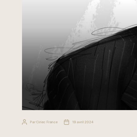
Auteur
Date
Par
Ciriec France
19 avril 2024
de
de
l’article
l’article