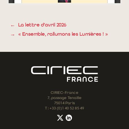
←
La lettre d’avril 2026
→
« Ensemble, rallumons les Lumières ! »
CIRIEC-France
7, passage Tenaille
75014 Paris
T : +33 (0)1 40 52 85 49