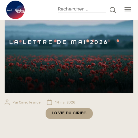
Rechercher :
RECHERC
Accueil
La vie du CIRIEC
La lettre de mai 2026
LA LETTRE DE MAI 2026
Auteur
Date
Par
Ciriec France
14 mai 2026
de
de
Catégories
l’article
l’article
LA VIE DU CIRIEC