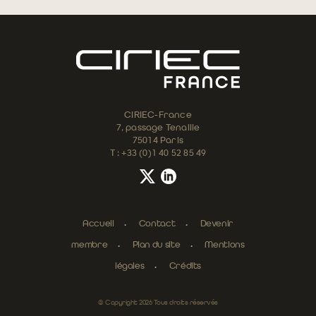
CIRIEC-France
7, passage Tenaille
75014 Paris
T : +33 (0)1 40 52 85 49
Accueil
Contact
Devenir
membre
Plan du site
Mentions
légales
Crédits
© Copyright 2026 Tous droits réservés