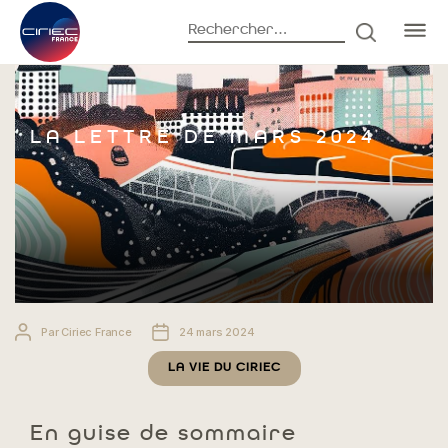
Rechercher :
RECHERC
Accueil
La vie du CIRIEC
La Lettre de mars 2024
LA LETTRE DE MARS 2024
Auteur
Date
Par
Ciriec France
24 mars 2024
de
de
Catégories
l’article
l’article
LA VIE DU CIRIEC
En guise de sommaire