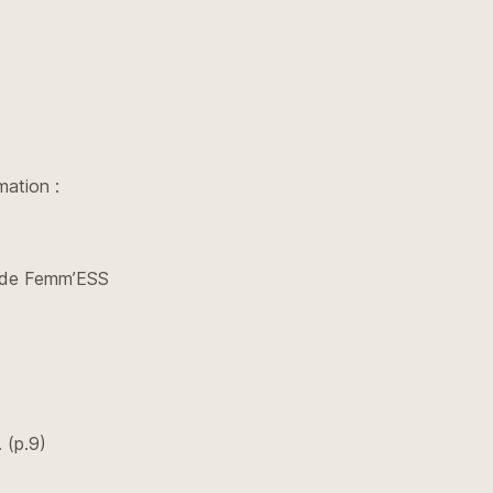
mation :
e de Femm’ESS
 (p.9)