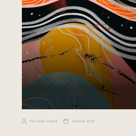
Auteur
Date
Par
Ciriec France
3 janvier 2024
de
de
l’article
l’article