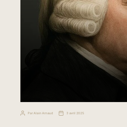
Auteur
Date
Par
Alain Arnaud
3 avril 2025
de
de
l’article
l’article