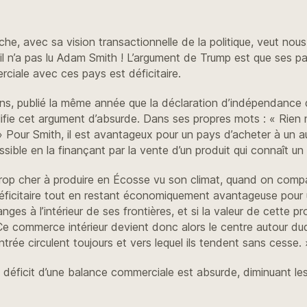
e, avec sa vision transactionnelle de la politique, veut nous f
il n’a pas lu Adam Smith ! L’argument de Trump est que ses p
ciale avec ces pays est déficitaire.
ons, publié la même année que la déclaration d’indépendance d
lifie cet argument d’absurde. Dans ses propres mots : « Rien 
 Pour Smith, il est avantageux pour un pays d’acheter à un au
 possible en la finançant par la vente d’un produit qui connaît u
rop cher à produire en Écosse vu son climat, quand on compar
ficitaire tout en restant économiquement avantageuse pour u
es à l’intérieur de ses frontières, et si la valeur de cette 
e commerce intérieur devient donc alors le centre autour duquel
rée circulent toujours et vers lequel ils tendent sans cesse. 
le déficit d’une balance commerciale est absurde, diminuant le