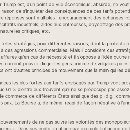
ar Trump est, d’un point de vue économique, absurde, ne veut p
aison de s’inquiéter des conséquences de ces tarifs potentiel
 de réponses sont multiples : encouragement des échanges inte
tatifs industriels, aides aux entreprises, boycottage des prod
aturelles critiques, etc.
lles stratégies, pour différentes raisons, dont la protection 
e à des agressions commerciales. Mais il considère ces strat
affaires qu’en cas de nécessité et il s’oppose à l’idée qu’une 
 qui croit pouvoir diriger les gens comme de vulgaires pions. 
hecs ont d’autres principes de mouvement que la main qui les d
tances les plus fortes aux tarifs envisagés par Trump vont pr
e 61 % d’entre eux trouvent qu’il ne se préoccupe pas assez de
 commerce de différents États ainsi que des p.-d.g., comme 
s prix. La Bourse a, de même, réagi de façon négative à l’an
gouvernements de ne pas suivre les volontés des monopoleurs.
iers ». Dans ses écrits, il critique par exemple l’influence de