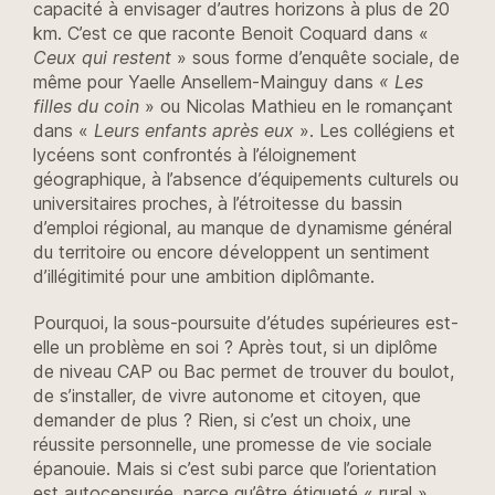
capacité à envisager d’autres horizons à plus de 20
km. C’est ce que raconte Benoit Coquard dans «
Ceux qui restent
» sous forme d’enquête sociale, de
même pour Yaelle Ansellem-Mainguy dans
« Les
filles du coin
» ou Nicolas Mathieu en le romançant
dans «
Leurs enfants après eux
». Les collégiens et
lycéens sont confrontés à l’éloignement
géographique, à l’absence d’équipements culturels ou
universitaires proches, à l’étroitesse du bassin
d’emploi régional, au manque de dynamisme général
du territoire ou encore développent un sentiment
d’illégitimité pour une ambition diplômante.
Pourquoi, la sous-poursuite d’études supérieures est-
elle un problème en soi ? Après tout, si un diplôme
de niveau CAP ou Bac permet de trouver du boulot,
de s’installer, de vivre autonome et citoyen, que
demander de plus ? Rien, si c’est un choix, une
réussite personnelle, une promesse de vie sociale
épanouie. Mais si c’est subi parce que l’orientation
est autocensurée, parce qu’être étiqueté « rural »