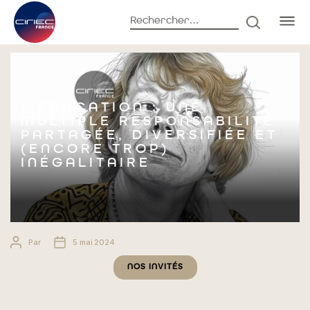
Rechercher :
RECHERC
Accueil
Nos invités
L’éducation : une multiple responsabilité
partagée, diversifiée et (encore trop) inégalitaire
L’ÉDUCATION : UNE
MULTIPLE RESPONSABILITÉ
PARTAGÉE, DIVERSIFIÉE ET
(ENCORE TROP)
INÉGALITAIRE
Auteur
Date
Par
5 mai 2024
de
de
Catégories
l’article
l’article
NOS INVITÉS