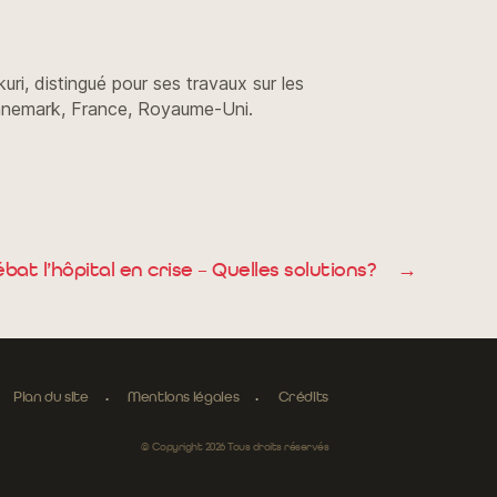
ri, distingué pour ses travaux sur les
Danemark, France, Royaume-Uni.
t l’hôpital en crise – Quelles solutions?
→
Plan du site
Mentions légales
Crédits
© Copyright 2026 Tous droits réservés