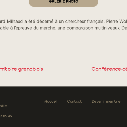
GALERIE PHOTO
rd Milhaud a été décerné à un chercheur français, Pierre Woku
elable à l’épreuve du marché, une comparaison multiniveaux 
rritoire grenoblois
Conférence-déba
e
Accueil
Contact
Devenir membre
ille
52 85 49