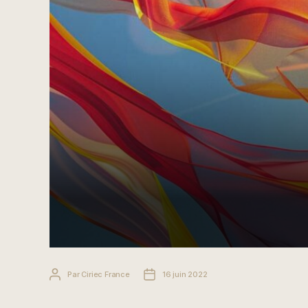
Auteur
Date
Par
Ciriec France
16 juin 2022
de
de
l’article
l’article