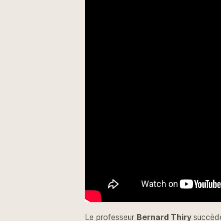
Le professeur
Bernard Thiry
succède