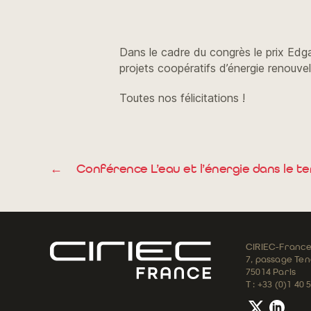
Dans le cadre du congrès le prix Edga
projets coopératifs d’énergie renouv
Toutes nos félicitations !
←
Conférence L’eau et l’énergie dans le te
CIRIEC-Franc
7, passage Tena
75014 Paris
T : +33 (0)1 40 