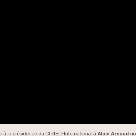
 à la présidence du CIRIEC-International à
Alain Arnaud
no