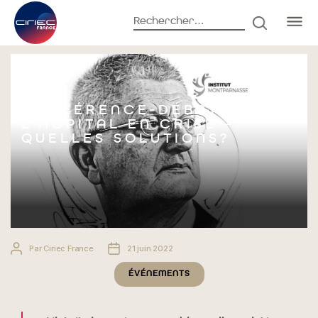
Rechercher :
RECHERC
Accueil
Événements
Conférence-débat l’hôpital en crise –
Quelles solutions?
CONFÉRENCE-DÉBAT
L’HÔPITAL EN CRISE –
QUELLES SOLUTIONS?
Auteur
Date
Par
Ciriec France
21 juin 2022
de
de
Catégories
l’article
l’article
ÉVÉNEMENTS