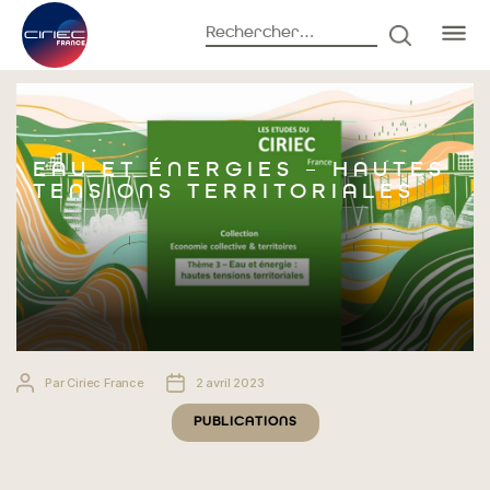
Rechercher :
RECHERC
Accueil
Publications
Eau et énergies – Hautes tensions
territoriales
EAU ET ÉNERGIES – HAUTES
TENSIONS TERRITORIALES
Auteur
Date
Par
Ciriec France
2 avril 2023
de
de
Catégories
l’article
l’article
PUBLICATIONS