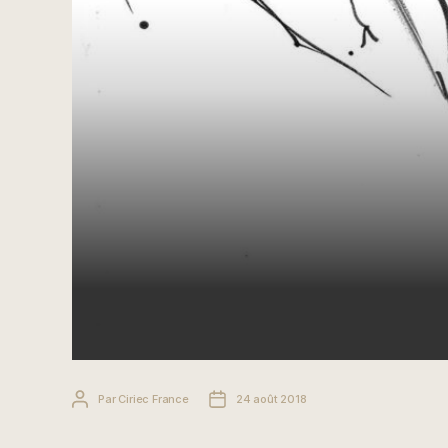
Auteur
Date
Par
Ciriec France
24 août 2018
de
de
l’article
l’article