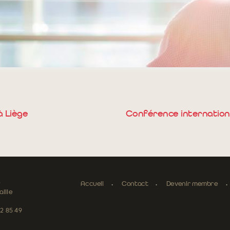
à Liège
Conférence internationa
e
Accueil
Contact
Devenir membre
ille
52 85 49