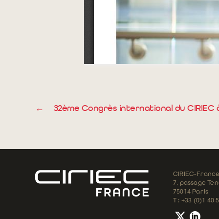
←
32ème Congrès international du CIRIEC 
CIRIEC-Franc
7, passage Tena
75014 Paris
T : +33 (0)1 40 