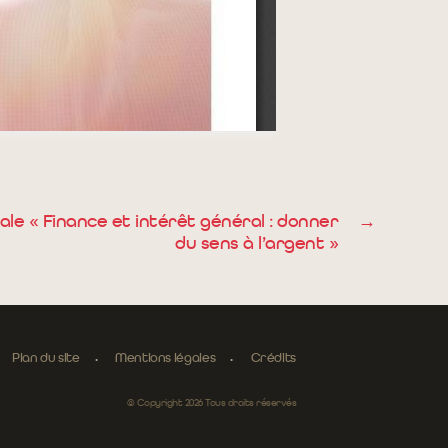
le « Finance et intérêt général : donner
→
du sens à l’argent »
Plan du site
Mentions légales
Crédits
© Copyright 2026 Tous droits réservés