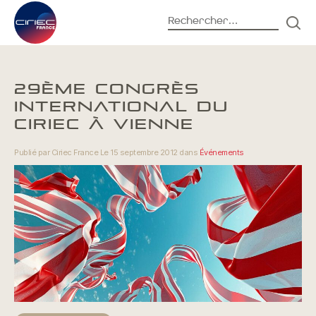
Rechercher :
REC
Accueil
Actualités
29ÈME CONGRÈS
INTERNATIONAL DU
CIRIEC À VIENNE
Publié par Ciriec France Le 15 septembre 2012 dans
Événements